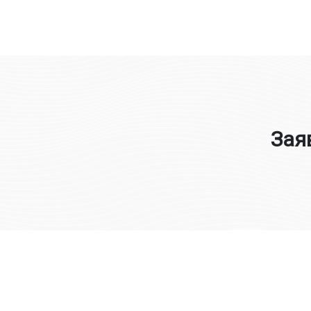
Юлія Овчинникова
Зая