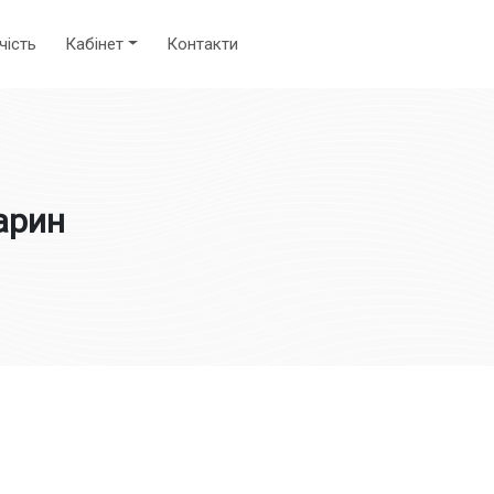
чість
Кабінет
Контакти
арин