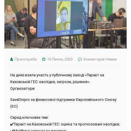
Пресслужба
10 Липня, 2023
Коментарів Немає
На днях взяла участь у публічному заході «Теракт на
Каховській ГЕС: наслідки, загрози, рішення».
Організатори:
SaveDnipro за фінансової підтримки Європейського Союзу
(ЄС)
Серед ключових тем:
✔️Теракт на Каховській ГЕС: оцінка та прогнозовані наслідки;
✔️Майбутні загрози та виклики;