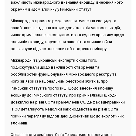
важливість міжнародного визнання екоциду, внесення його
окремим видом злочину у Римський Статут.
Міжнародно-правове регулювання вчинення екоциду та
запобігання завдання шкоди довкіллю під час воєнних дій,
чинне кримінальне законодавство та судову практику щодо
злочинів екоциду, порушення законів та звичаїв війни
розглянули під час пленарних обговорень семінару.
Міжнародні та українські експерти окрім того,
подискутували щодо важливості створення та
особливостей функціонування міжнародного реєстру та
його зв’язок із національним реєстром збитків, про
Римський статут та пропозиції щодо внесення злочину
екоциду до Римського статуту, про криміналізації шкоди
довкіллю на рівні ЄС та країн-членів ЄС, де фахівці-правники
із ЄС деталізують недоліки законодавства на рівні ЄС та
причини перегляду відповідної директиви щодо екологічних
злочинів.
Організатори семінару: Офіс Генерального прокурора