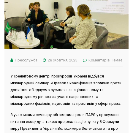
Пресслужба
28 Жовтня, 2023
Коментарів Немає
У Тренінговому центрі прокурорів України відбувся
міжнародний семінар «Правова кваліфікація злочинів проти
довкілля: об’єднуємо зусилля на національному та
міжнародному рівнях» за участі національних та
міжнародних фахівців, науковців та практиків у сфері права.
З учасниками семінару обговорила роль ПАРЄ у просуванні
питання екоциду, а також про реалізацію пункту 8 Формули
миру Президента України Володимира Зеленського та про