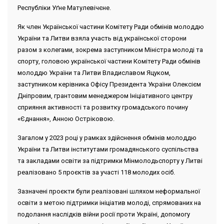
Республіки Уґне Матулевічєне.
Як член Української частини Комітету Ради обмінів молоддю
України та Литви взяла участь від української сторони
разом з колегами, зокрема заступником Міністра молоді та
спорту, головою української частини Комітету Ради обмінів
молоддю України та Литви Владиславом Яцуком,
заступником керівника Офісу Президента України Олексієм
Дніпровим, грантовим менеджером Ініціативного центру
сприяння активності та розвитку громадського почину
«Єднання», Анною Остріковою.
Загалом у 2023 році у рамках здійснення обмінів молоддю
України та Литви інститутами громадянського суспільства
та закладами освіти за підтримки Мінмолодьспорту у Литві
реалізовано 5 проєктів за участі 118 молодих осіб.
Зазначені проєкти були реалізовані шляхом неформальної
освіти з метою підтримки ініціатив молоді, спрямованих на
подолання наслідків війни росії проти Україні, допомогу