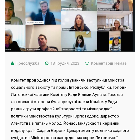
Пресслужба
18 Грудня, 2023
Коментарів Немає
Комітет проводився під головуванням заступниці Міністра
соціального захисту та праці Литовської Республіки, голови
Литовської частини Комітету Ради Вільми Аугієне. Також з
литовської сторони були присутні члени Комітету Ради:
радник групи професійної творчості та міжнародної
політики Міністерства культури Юргіс Гєдрис; директор
Агентства з питань молоді Йонас Ланяускас та керівник
відділу країн Східної Європи Департаменту політики східного
сусідства Міністерства закордонних справ Литовської