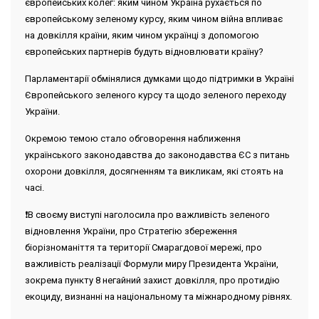
європейських колег: яким чином Україна рухається по
європейському зеленому курсу, яким чином війна впливає
на довкілля країни, яким чином українці з допомогою
європейських партнерів будуть відновлювати країну?
Парламентарії обмінялися думками щодо підтримки в Україні
Європейського зеленого курсу та щодо зеленого переходу
України.
Окремою темою стало обговорення наближення
українського законодавства до законодавства ЄС з питань
охорони довкілля, досягненням та викликам, які стоять на
часі.
❗️В своєму виступі наголосила про важливість зеленого
відновлення України, про Стратегію збереження
біорізноманіття та території Смарагдової мережі, про
важливість реалізації Формули миру Президента України,
зокрема пункту 8 негайний захист довкілля, про протидію
екоциду, визнанні на національному та міжнародному рівнях.