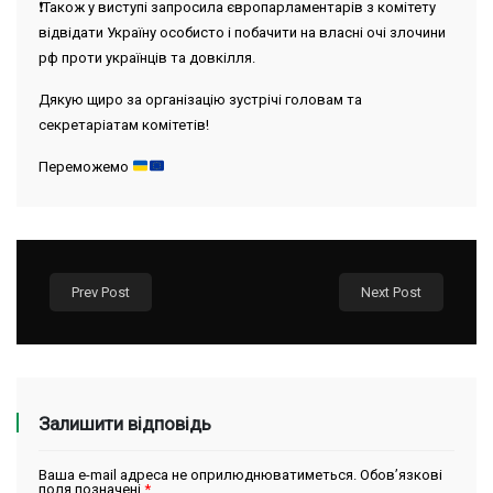
❗️Також у виступі запросила європарламентарів з комітету
відвідати Україну особисто і побачити на власні очі злочини
рф проти українців та довкілля.
Дякую щиро за організацію зустрічі головам та
секретаріатам комітетів!
Переможемо
Prev Post
Next Post
Залишити відповідь
Ваша e-mail адреса не оприлюднюватиметься.
Обов’язкові
поля позначені
*