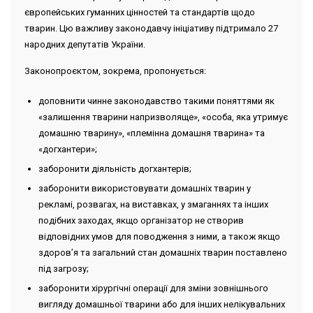
європейських гуманних цінностей та стандартів щодо
тварин. Цю важливу законодавчу ініціативу підтримало 27
народних депутатів України.
Законопроєктом, зокрема, пропонується:
доповнити чинне законодавство такими поняттями як
«залишення тварини напризволяще», «особа, яка утримує
домашню тварину», «племінна домашня тварина» та
«догхантери»;
заборонити діяльність догхантерів;
заборонити використовувати домашніх тварин у
рекламі, розвагах, на виставках, у змаганнях та інших
подібних заходах, якщо організатор не створив
відповідних умов для поводження з ними, а також якщо
здоров’я та загальний стан домашніх тварин поставлено
під загрозу;
заборонити хірургічні операції для зміни зовнішнього
вигляду домашньої тварини або для інших нелікувальних