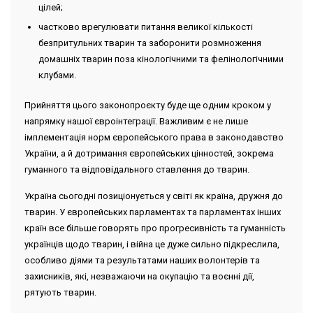
цілей;
частково врегулювати питання великої кількості
безпритульних тварин та заборонити розмноження
домашніх тварин поза кінологічними та фелінологічними
клубами.
Прийняття цього законопроєкту буде ще одним кроком у
напрямку нашої євроінтеграції. Важливим є не лише
імплементація норм європейського права в законодавство
України, а й дотримання європейських цінностей, зокрема
гуманного та відповідального ставлення до тварин.
Україна сьогодні позиціонується у світі як країна, дружня до
тварин. У європейських парламентах та парламентах інших
країн все більше говорять про прогресивність та гуманність
українців щодо тварин, і війна це дуже сильно підкреслила,
особливо діями та результатами наших волонтерів та
захисників, які, незважаючи на окупацію та воєнні дії,
рятують тварин.