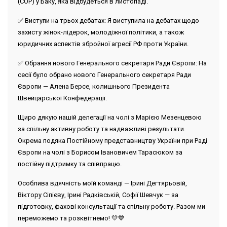
(COP) у Баку, яка відбудеться в листопаді.
✅
Виступи на трьох дебатах
: Я виступила на дебатах щодо
захисту жінок-лідерок, молодіжної політики, а також
юридичних аспектів збройної агресії РФ проти України.
✅
Обрання нового Генерального секретаря Ради Європи
: На
сесії було обрано нового Генерального секретаря Ради
Європи — Алена Берсе, колишнього Президента
Швейцарської Конфедерації.
Щиро дякую нашій делегації на чолі з Марією Мезенцевою
за спільну активну роботу та надважливі результати.
Окрема подяка Постійному представництву України при Раді
Європи на чолі з Борисом Івановичем Тарасюком за
постійну підтримку та співпрацю.
Особлива вдячність моїй команді — Ірині Дегтярьовій,
Віктору Сіпієву, Ірині Радківській, Софії Шевчук — за
підготовку, фахові консультації та спільну роботу. Разом ми
переможемо та розквітнемо! 💛💙