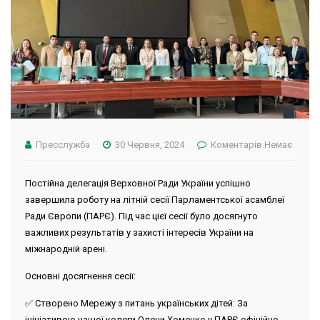
Пресслужба
30 Червня, 2024
Коментарів Немає
Постійна делегація Верховної Ради України успішно
завершила роботу на літній сесії Парламентської асамблеї
Ради Європи (ПАРЄ). Під час цієї сесії було досягнуто
важливих результатів у захисті інтересів України на
міжнародній арені.
Основні досягнення сесії:
✅
Створено Мережу з питань українських дітей
: За
ініціативою нашої колеги Олени Хоменко у ПАРЄ офіційно