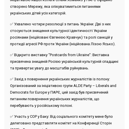
створено Мережу, яка опікуватиметься питаннями
українських дітей усіх категорій.
✅
Ухвалено чотири резолюції з питань України
: Дві з них
стосуються знищення культурної ідентичності України
росіянами (ініційовані Євгенією Кравчук) та ролі санкцій у
протидії агресії РФ проти України (ініційована Лізою Ясько).
✅
Відкрито виставку “Postcards from Ukraine”
: Виставка
присвячена знищеній Росією українській культурній спадщині
та привертає увагу до масштабів руйнувань.
✅
Захід з повернення українських журналістів із полону
:
Організований за ініціативою групи ALDE Party – Liberals and
Democrats for Europe у ПАРЄ, цей захід був присвячений
питанням повернення українських журналістів, що
перебувають у російському полоні.
✅
Участь у COP у Баку
: Від соціального комітету мене було
делеговано представляти комітет на Конференції Сторін