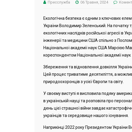
Пресслужба
06 Травня, 2024
Комент
Екологічна безпека є одним з ключових еле
України Володимир Зеленський. На початку 
екологічних наслідків російської агресії в У
інженерії та медицини США спільно з Посл
Національної академії наук США Марсією Мак
кореспондентом Національної академії наук
Збереження та відновлення довкілля України
Цей процес триватиме десятиліття, а можливо
природоохоронців з усієї Європи та світу.
У своєму виступі я висловила подяку америк
в українській науці та розповіла про персонал
день цієї страшної війни завдає катастрофіч
українців та середовище нашого існування.
Наприкінці 2022 року Президентом України