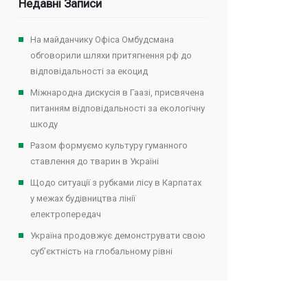
Недавні Записи
На майданчику Офіса Омбудсмана
обговорили шляхи притягнення рф до
відповідальності за екоцид
Міжнародна дискусія в Гаазі, присвячена
питанням відповідальності за екологічну
шкоду
Разом формуємо культуру гуманного
ставлення до тварин в Україні
Щодо ситуації з рубками лісу в Карпатах
у межах будівництва лінії
електропередач
Україна продовжує демонструвати свою
суб’єктність на глобальному рівні