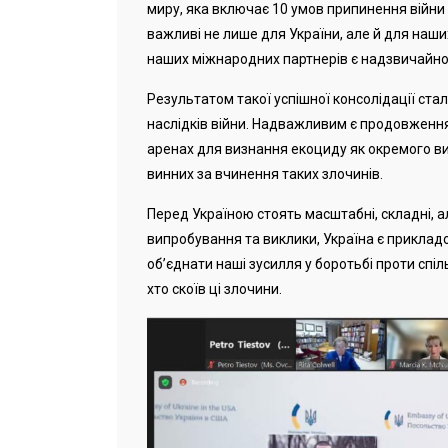
миру, яка включає 10 умов припинення війни 
важливі не лише для України, але й для наших
наших міжнародних партнерів є надзвичайн
Результатом такої успішної консолідації ст
наслідків війни. Надважливим є продовження
аренах для визнання екоциду як окремого в
винних за вчинення таких злочинів.
Перед Україною стоять масштабні, складні, ал
випробування та виклики, Україна є прикладом
об’єднати наші зусилля у боротьбі проти спіл
хто скоїв ці злочини.