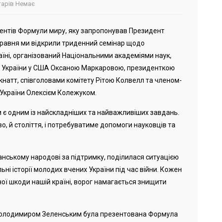
арів Немає
ментів Формули миру, яку запропонував Президент
травня ми відкрили триденний семінар щодо
країні, організований Національними академіями наук,
ом України у США Оксаною Маркаровою, президенткою
натт, співголовами комітету Рітою Колвелл та членом-
 України Олексієм Колежуком.
 є одним із найскладніших та найважливіших завдань.
, й століття, і потребуватиме допомоги науковців та
анському народові за підтримку, поділилася ситуацією
ьні історії молодих вчених України під час війни. Кожен
ної шкоди нашій країні, ворог намагається знищити
 Володимиром Зеленським була презентована Формула