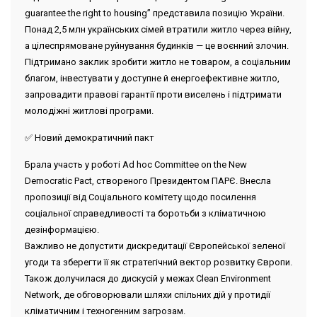
guarantee the right to housing” представила позицію України.
Понад 2,5 млн українських сімей втратили житло через війну,
а цілеспрямоване руйнування будинків — це воєнний злочин.
Підтримано заклик зробити житло не товаром, а соціальним
благом, інвестувати у доступне й енергоефективне житло,
запровадити правові гарантії проти виселень і підтримати
молодіжні житлові програми.
✅ Новий демократичний пакт
Брала участь у роботі Ad hoc Committee on the New
Democratic Pact, створеного Президентом ПАРЄ. Внесла
пропозиції від Соціального комітету щодо посилення
соціальної справедливості та боротьби з кліматичною
дезінформацією.
Важливо не допустити дискредитації Європейської зеленої
угоди та зберегти її як стратегічний вектор розвитку Європи.
Також долучилася до дискусій у межах Clean Environment
Network, де обговорювали шляхи спільних дій у протидії
кліматичним і техногенним загрозам.