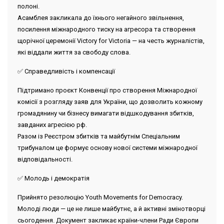
полоні.
Асамблея закликала до їхнього негайного звільнення,
посилення міжнародного тиску на агресора та створення
щорічної церемонії Victory for Victoria — на честь журналістів,
які віддали життя за свободу слова.
✅ Справедливість і компенсації
Підтримано проєкт Конвенції про створення Міжнародної
комісії з розгляду заяв для України, що дозволить кожному
громадянину чи бізнесу вимагати відшкодування збитків,
завданих агресією рф.
Разом із Реєстром збитків та майбутнім Спеціальним
трибуналом це формує основу нової системи міжнародної
відповідальності.
✅ Молодь і демократія
Прийнято резолюцію Youth Movements for Democracy.
Молоді люди — це не лише майбутнє, а й активні змінотворці
сьогодення. Документ закликає країни-члени Ради Європи