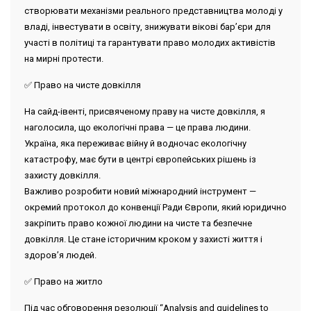
створювати механізми реального представництва молоді у
владі, інвестувати в освіту, знижувати вікові бар’єри для
участі в політиці та гарантувати право молодих активістів
на мирні протести.
✅ Право на чисте довкілля
На сайд-івенті, присвяченому праву на чисте довкілля, я
наголосила, що екологічні права — це права людини.
Україна, яка переживає війну й водночас екологічну
катастрофу, має бути в центрі європейських рішень із
захисту довкілля.
Важливо розробити новий міжнародний інструмент —
окремий протокол до конвенції Ради Європи, який юридично
закріпить право кожної людини на чисте та безпечне
довкілля. Це стане історичним кроком у захисті життя і
здоров’я людей.
✅ Право на житло
Під час обговорення резолюції “Analysis and guidelines to