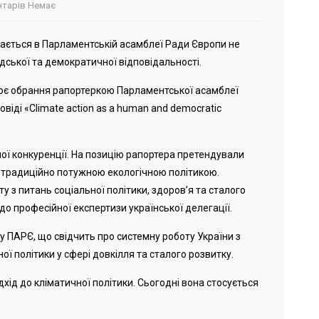
тарів Немає
знається в Парламентській асамблеї Ради Європи не
ської та демократичної відповідальності.
оє обрання рапортеркою Парламентської асамблеї
віді «Climate action as a human and democratic
ої конкуренції. На позицію рапортера претендували
з традиційно потужною екологічною політикою.
у з питань соціальної політики, здоров’я та сталого
до професійної експертизи української делегації.
 ПАРЄ, що свідчить про системну роботу України з
ї політики у сфері довкілля та сталого розвитку.
хід до кліматичної політики. Сьогодні вона стосується