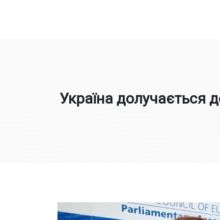
Юлія Овчинникова
Україна долучається д