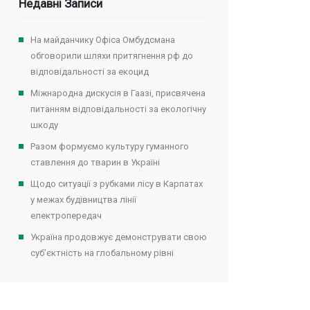
Недавні Записи
На майданчику Офіса Омбудсмана
обговорили шляхи притягнення рф до
відповідальності за екоцид
Міжнародна дискусія в Гаазі, присвячена
питанням відповідальності за екологічну
шкоду
Разом формуємо культуру гуманного
ставлення до тварин в Україні
Щодо ситуації з рубками лісу в Карпатах
у межах будівництва лінії
електропередач
Україна продовжує демонструвати свою
суб’єктність на глобальному рівні