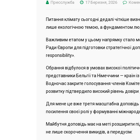
Пресслужба
17 Березня, 2026
Комен
Питання клімату сьогодні дедалі чіткіше ви
лише екологічною темою, а фундаментом люд
Важливим етапом у цьому напрямку стало м
Ради Європи для підготовки стратегічної допо
responsibility».
Обрання відбулося в умовах високої політичн
представники Бельгії та Німеччини — країн і
Водночас закрите голосування членів Комітет
розвитку підтвердило високий рівень довіри 
Для мене це вже третя масштабна доповідь у
посилення своєї ролі у формуванні міжнародно
Майбутня доповідь має на меті розширити під
не лише скорочення викидів, а передусім: