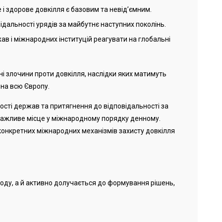
і здорове довкілля є базовим та невід’ємним.
дальності урядів за майбутнє наступних поколінь.
ав і міжнародних інституцій реагувати на глобальні
і злочини проти довкілля, наслідки яких матимуть
 на всю Європу.
ості держав та притягнення до відповідальності за
ажливе місце у міжнародному порядку денному.
 конкретних міжнародних механізмів захисту довкілля
оду, а й активно долучається до формування рішень,