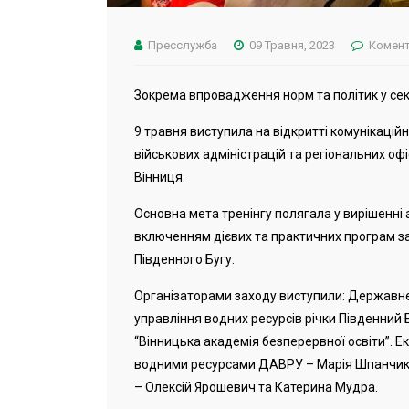
Пресслужба
09 Травня, 2023
Комент
Зокрема впровадження норм та політик у сек
9 травня виступила на відкритті комунікацій
військових адміністрацій та регіональних офі
Вінниця.
Основна мета тренінгу полягала у вирішенні 
включенням дієвих та практичних програм з
Південного Бугу.
Організаторами заходу виступили: Державне 
управління водних ресурсів річки Південний 
“Вінницька академія безперервної освіти”. Е
водними ресурсами ДАВРУ – Марія Шпанчик т
– Олексій Ярошевич та Катерина Мудра.