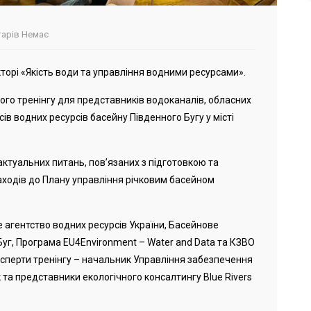
арів Немає
торі «Якість води та управління водними ресурсами».
ного тренінгу для представників водоканалів, обласних
сів водних ресурсів басейну Південного Бугу у місті
актуальних питань, пов’язаних з підготовкою та
аходів до Плану управління річковим басейном
агентство водних ресурсів України, Басейнове
Буг, Програма EU4Environment – Water and Data та КЗВО
ксперти тренінгу – начальник Управління забезпечення
а представники екологічного консалтингу Blue Rivers