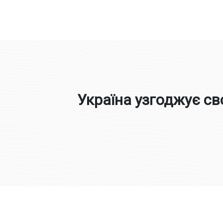
Юлія Овчинникова
Україна узгоджує св