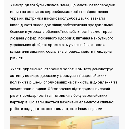
У центрі уваги були ключові теми, що мають безпосередній
вплив на розвиток європейських країн та відновлення
України: підтримка військовослужбовців, які зазнали
інвалідності внаслідок війни; забезпечення продовольчої
безпеки в умовах глобальної нестабільності; захист прав
людини у сфері психічного здоров’я; питання майбутнього
українських дітей, які зростають у часи війни; а також
кліматичні виклики, соціальна справедливість і гендерна
рівність.
Участь української сторони у роботі Комітету демонструє
активну позицію держави у формуванні європейських
політик та рішень, спрямованих на стійкість, відновлення та
захист прав людини. Обговорення підтвердили високий
рівень солідарності та підтримки з боку європейських
партнерів, що залишається важливим елементом спільної
роботи над довгостроковими стратегічними цілями.